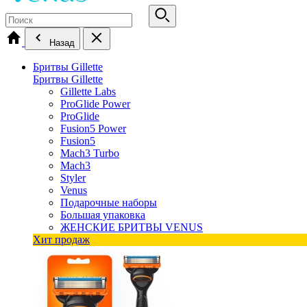
Назад
Бритвы Gillette
Бритвы Gillette
Gillette Labs
ProGlide Power
ProGlide
Fusion5 Power
Fusion5
Mach3 Turbo
Mach3
Styler
Venus
Подарочные наборы
Большая упаковка
ЖЕНСКИЕ БРИТВЫ VENUS
Хит продаж