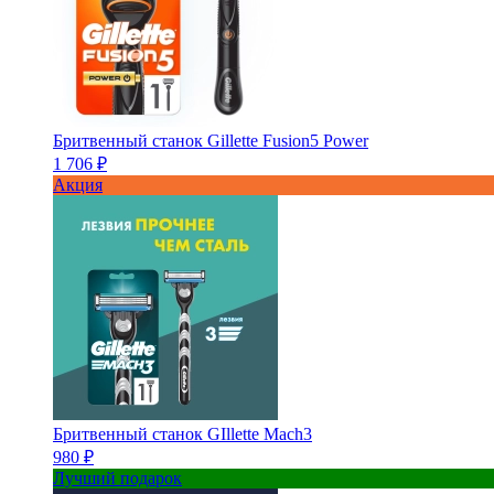
Бритвенный станок Gillette Fusion5 Power
1 706 ₽
Акция
Бритвенный станок GIllette Mach3
980 ₽
Лучший подарок