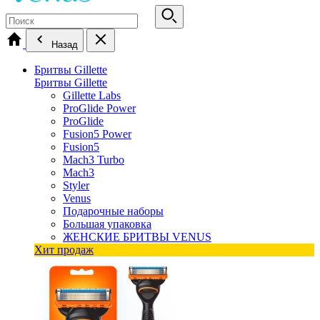
Назад
Бритвы Gillette
Бритвы Gillette
Gillette Labs
ProGlide Power
ProGlide
Fusion5 Power
Fusion5
Mach3 Turbo
Mach3
Styler
Venus
Подарочные наборы
Большая упаковка
ЖЕНСКИЕ БРИТВЫ VENUS
Хит продаж