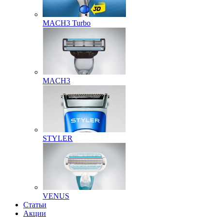
MACH3 Turbo
MACH3
STYLER
VENUS
Статьи
Акции