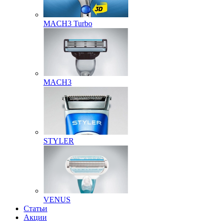
MACH3 Turbo
MACH3
STYLER
VENUS
Статьи
Акции