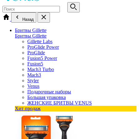
Назад
Бритвы Gillette
Бритвы Gillette
Gillette Labs
ProGlide Power
ProGlide
Fusion5 Power
Fusion5
Mach3 Turbo
Mach3
Styler
Venus
Подарочные наборы
Большая упаковка
ЖЕНСКИЕ БРИТВЫ VENUS
Хит продаж