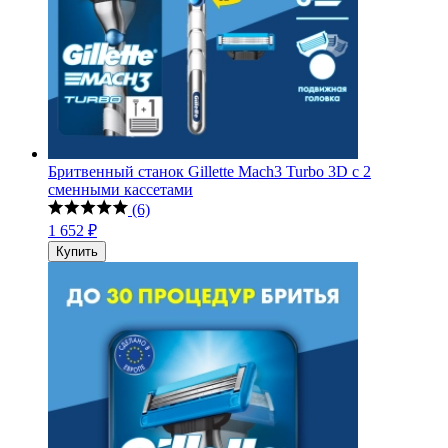
Бритвенный станок Gillette Mach3 Turbo 3D с 2
сменными кассетами
(6)
1 652 ₽
Купить