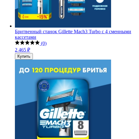
Бритвенный станок Gillette Mach3 Turbo с 4 сменными
кассетами
(0)
2 465 ₽
Купить