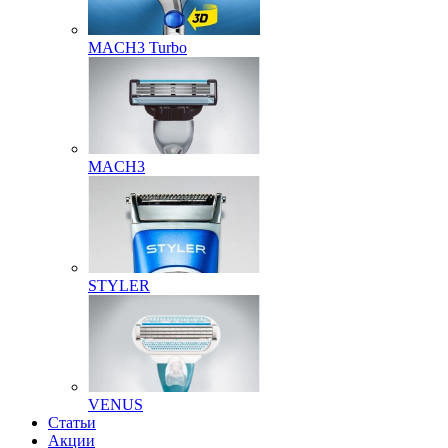
MACH3 Turbo
MACH3
STYLER
VENUS
Статьи
Акции