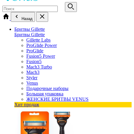
Назад
Бритвы Gillette
Бритвы Gillette
Gillette Labs
ProGlide Power
ProGlide
Fusion5 Power
Fusion5
Mach3 Turbo
Mach3
Styler
Venus
Подарочные наборы
Большая упаковка
ЖЕНСКИЕ БРИТВЫ VENUS
Хит продаж