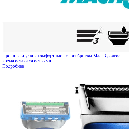
Прочные и ультракомфортные лезвия бритвы Mach3 долгое
время остаются острыми
Подробнее