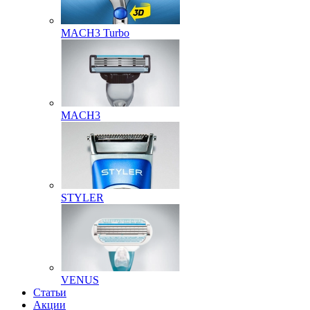
MACH3 Turbo
MACH3
STYLER
VENUS
Статьи
Акции