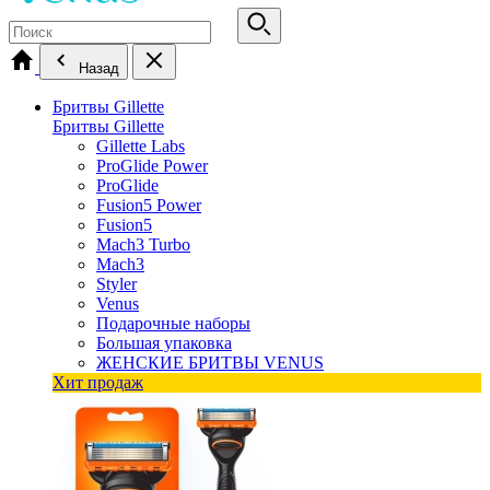
Назад
Бритвы Gillette
Бритвы Gillette
Gillette Labs
ProGlide Power
ProGlide
Fusion5 Power
Fusion5
Mach3 Turbo
Mach3
Styler
Venus
Подарочные наборы
Большая упаковка
ЖЕНСКИЕ БРИТВЫ VENUS
Хит продаж