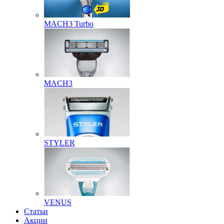
MACH3 Turbo
MACH3
STYLER
VENUS
Статьи
Акции