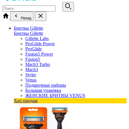
Назад
Бритвы Gillette
Бритвы Gillette
Gillette Labs
ProGlide Power
ProGlide
Fusion5 Power
Fusion5
Mach3 Turbo
Mach3
Styler
Venus
Подарочные наборы
Большая упаковка
ЖЕНСКИЕ БРИТВЫ VENUS
Хит продаж