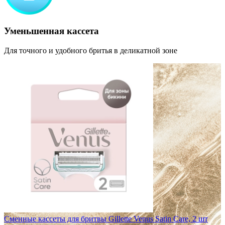
Уменьшенная кассета
Для точного и удобного бритья в деликатной зоне
Сменные кассеты для бритвы Gillette Venus Satin Care, 2 шт
С