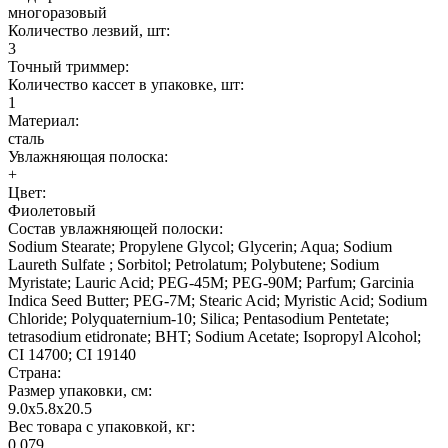
многоразовый
Количество лезвий, шт:
3
Точный триммер:
Количество кассет в упаковке, шт:
1
Материал:
сталь
Увлажняющая полоска:
+
Цвет:
Фиолетовый
Состав увлажняющей полоски:
Sodium Stearate; Propylene Glycol; Glycerin; Aqua; Sodium
Laureth Sulfate ; Sorbitol; Petrolatum; Polybutene; Sodium
Myristate; Lauric Acid; PEG-45M; PEG-90M; Parfum; Garcinia
Indica Seed Butter; PEG-7M; Stearic Acid; Myristic Acid; Sodium
Chloride; Polyquaternium-10; Silica; Pentasodium Pentetate;
tetrasodium etidronate; BHT; Sodium Acetate; Isopropyl Alcohol;
CI 14700; CI 19140
Страна:
Размер упаковки, см:
9.0х5.8х20.5
Вес товара с упаковкой, кг:
0.079