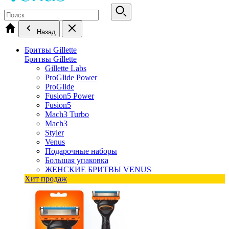
Назад
Бритвы Gillette
Бритвы Gillette
Gillette Labs
ProGlide Power
ProGlide
Fusion5 Power
Fusion5
Mach3 Turbo
Mach3
Styler
Venus
Подарочные наборы
Большая упаковка
ЖЕНСКИЕ БРИТВЫ VENUS
Хит продаж