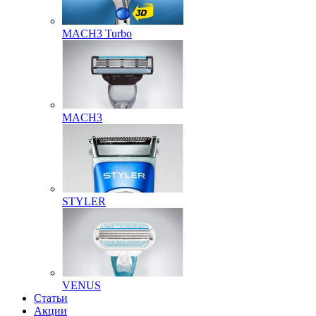
MACH3 Turbo
MACH3
STYLER
VENUS
Статьи
Акции