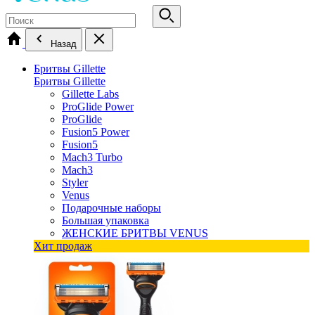
Назад
Бритвы Gillette
Бритвы Gillette
Gillette Labs
ProGlide Power
ProGlide
Fusion5 Power
Fusion5
Mach3 Turbo
Mach3
Styler
Venus
Подарочные наборы
Большая упаковка
ЖЕНСКИЕ БРИТВЫ VENUS
Хит продаж