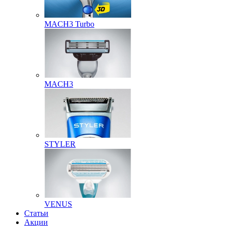
MACH3 Turbo
MACH3
STYLER
VENUS
Статьи
Акции