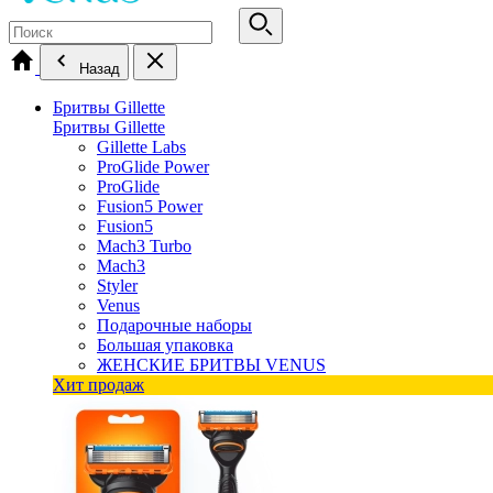
Назад
Бритвы Gillette
Бритвы Gillette
Gillette Labs
ProGlide Power
ProGlide
Fusion5 Power
Fusion5
Mach3 Turbo
Mach3
Styler
Venus
Подарочные наборы
Большая упаковка
ЖЕНСКИЕ БРИТВЫ VENUS
Хит продаж