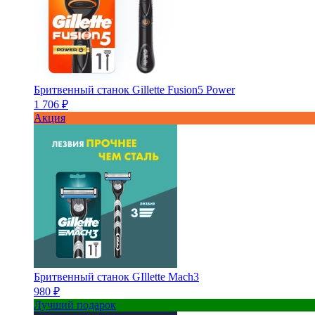
Бритвенный станок Gillette Fusion5 Power
1 706 ₽
Акция
Бритвенный станок GIllette Mach3
980 ₽
Лучший подарок