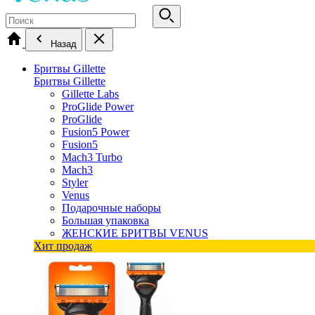
Назад
Бритвы Gillette
Бритвы Gillette
Gillette Labs
ProGlide Power
ProGlide
Fusion5 Power
Fusion5
Mach3 Turbo
Mach3
Styler
Venus
Подарочные наборы
Большая упаковка
ЖЕНСКИЕ БРИТВЫ VENUS
Хит продаж