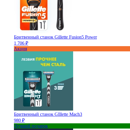
Бритвенный станок Gillette Fusion5 Power
1 706 ₽
Акция
Бритвенный станок GIllette Mach3
980 ₽
Лучший подарок