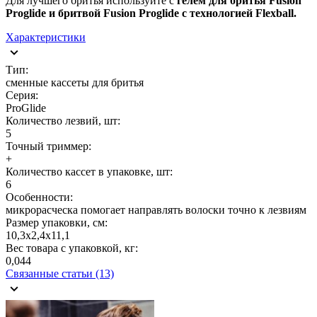
Для лучшего бритья используйте c
гелем для бритья Fusion
Proglide и бритвой Fusion Proglide с технологией Flexball.
Характеристики
Тип:
сменные кассеты для бритья
Серия:
ProGlide
Количество лезвий, шт:
5
Точный триммер:
+
Количество кассет в упаковке, шт:
6
Особенности:
микрорасческа помогает направлять волоски точно к лезвиям
Размер упаковки, см:
10,3х2,4х11,1
Вес товара с упаковкой, кг:
0,044
Связанные статьи (13)