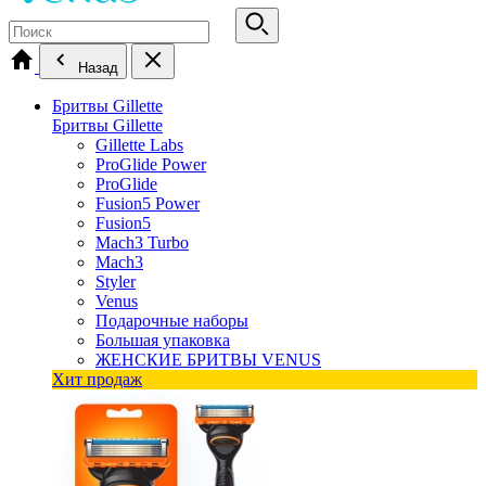
Назад
Бритвы Gillette
Бритвы Gillette
Gillette Labs
ProGlide Power
ProGlide
Fusion5 Power
Fusion5
Mach3 Turbo
Mach3
Styler
Venus
Подарочные наборы
Большая упаковка
ЖЕНСКИЕ БРИТВЫ VENUS
Хит продаж