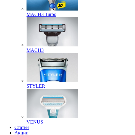
MACH3 Turbo
MACH3
STYLER
VENUS
Статьи
Акции