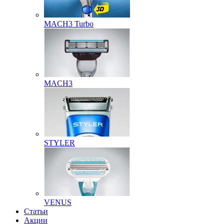
MACH3 Turbo
MACH3
STYLER
VENUS
Статьи
Акции