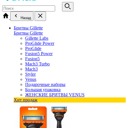
Назад
Бритвы Gillette
Бритвы Gillette
Gillette Labs
ProGlide Power
ProGlide
Fusion5 Power
Fusion5
Mach3 Turbo
Mach3
Styler
Venus
Подарочные наборы
Большая упаковка
ЖЕНСКИЕ БРИТВЫ VENUS
Хит продаж