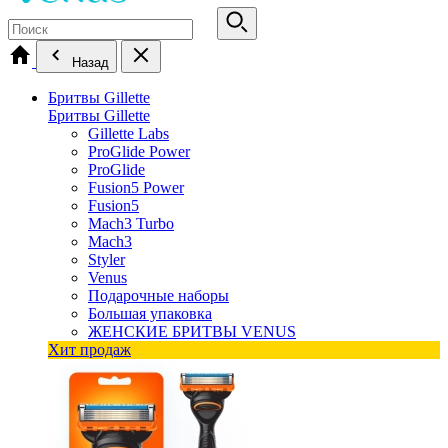
Назад
Бритвы Gillette
Бритвы Gillette
Gillette Labs
ProGlide Power
ProGlide
Fusion5 Power
Fusion5
Mach3 Turbo
Mach3
Styler
Venus
Подарочные наборы
Большая упаковка
ЖЕНСКИЕ БРИТВЫ VENUS
Хит продаж