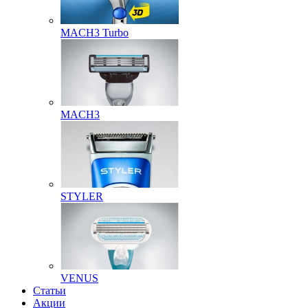
MACH3 Turbo
MACH3
STYLER
VENUS
Статьи
Акции