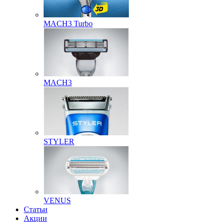
MACH3 Turbo
MACH3
STYLER
VENUS
Статьи
Акции