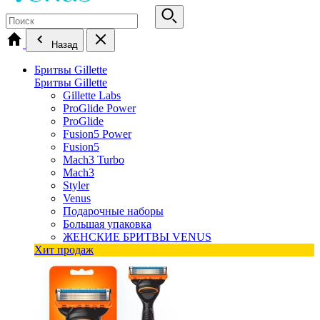
Назад
Бритвы Gillette
Бритвы Gillette
Gillette Labs
ProGlide Power
ProGlide
Fusion5 Power
Fusion5
Mach3 Turbo
Mach3
Styler
Venus
Подарочные наборы
Большая упаковка
ЖЕНСКИЕ БРИТВЫ VENUS
Хит продаж