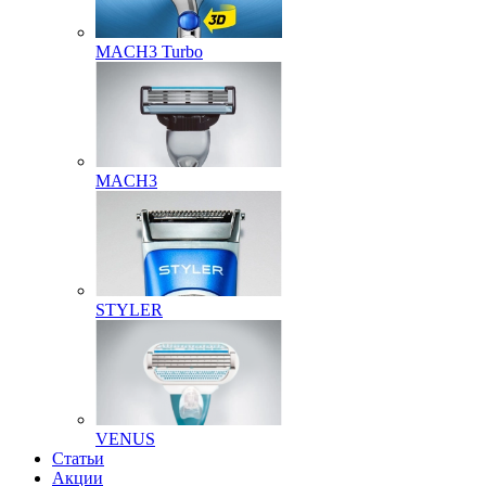
MACH3 Turbo
MACH3
STYLER
VENUS
Статьи
Акции