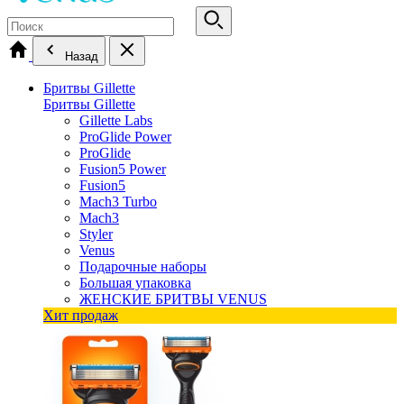
Назад
Бритвы Gillette
Бритвы Gillette
Gillette Labs
ProGlide Power
ProGlide
Fusion5 Power
Fusion5
Mach3 Turbo
Mach3
Styler
Venus
Подарочные наборы
Большая упаковка
ЖЕНСКИЕ БРИТВЫ VENUS
Хит продаж